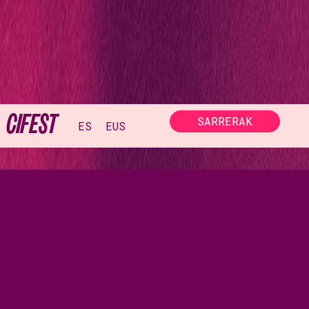
CIFEST
SARRERAK
ES
EUS
LA MARATÓN
// EMAKUME SORTZAILEEN JAIALDIA
→ 06.06.26